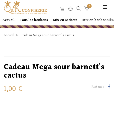
Basc
☰
0
la
navi
Accueil
Tous les bonbons
Mix en sachets
Mix en bonbonnièr
Accueil
Cadeau Mega sour barnett's cactus
Cadeau Mega sour barnett's
cactus
1,00 €
Partager