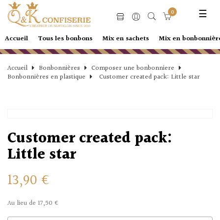
Basc
☰
0
la
navi
Accueil
Tous les bonbons
Mix en sachets
Mix en bonbonnièr
Accueil
Bonbonnières
Composer une bonbonniere
Bonbonnières en plastique
Customer created pack: Little star
Customer created pack:
Little star
13,90 €
Au lieu de 17,50 €