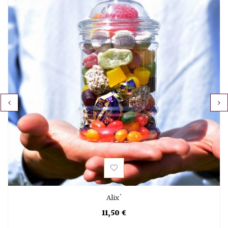
‹
›
Alix'
11,50 €