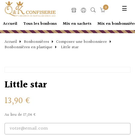
Basc
☰
0
la
navi
Accueil
Tous les bonbons
Mix en sachets
Mix en bonbonnièr
Accueil
Bonbonnières
Composer une bonbonniere
Bonbonnières en plastique
Little star
Little star
13,90 €
Au lieu de 17,06 €