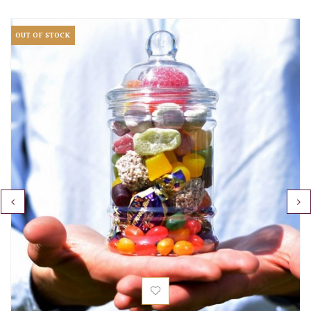
OUT OF STOCK
‹
›