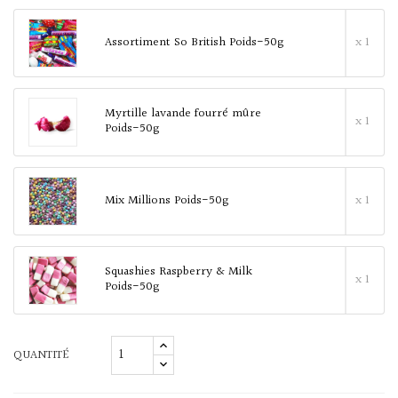
Assortiment So British Poids-50g
x 1
Myrtille lavande fourré mûre
x 1
Poids-50g
Mix Millions Poids-50g
x 1
Squashies Raspberry & Milk
x 1
Poids-50g
QUANTITÉ