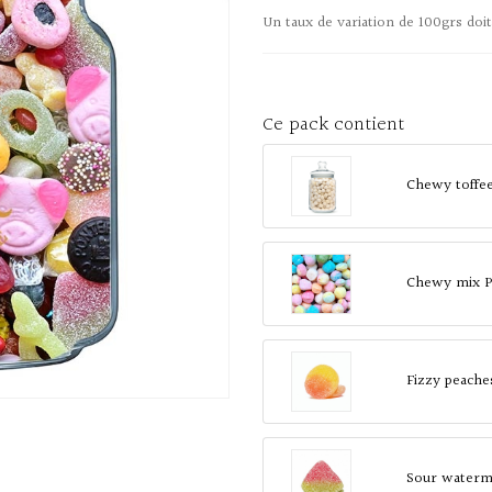
Un taux de variation de 100grs doit
Ce pack contient
Chewy toffe
Chewy mix P
Fizzy peache
Sour waterme