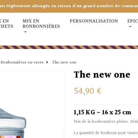
ais légèrement allongés en raison d'un grand nombre de comma
X EN
MIX EN
PERSONNALISATION
EPI
CHETS
BONBONNIÈRES
Bonbonnières en verre
The new one
The new one
54,90 €
1,15 KG - 16 x 25 cm
Prix de la bonbonnière pleine. Sér
La quantité de bonbons peut varie