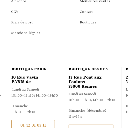
À propos
Meilleures ventes
CGV
Contact
Frais de port
Boutiques
Mentions légales
BOUTIQUE PARIS
BOUTIQUE RENNES
10 Rue Vavin
12 Rue Pont aux
PARIS 6e
Foulons
3
35000 Rennes
Lundi au Samedi
L
Lundi au Samedi
0
10h00-13h30/14h00-19h30
1
10h00-13h30/14h00-19h30
Dimanche
D
Dimanche (décembre)
13h30 - 19h30
1
11h-19h
01 42 01 03 11