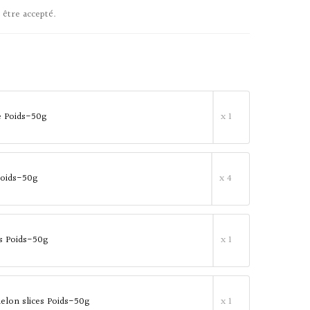
 être accepté.
e Poids-50g
x 1
oids-50g
x 4
s Poids-50g
x 1
lon slices Poids-50g
x 1