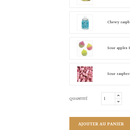
Chewy raspb
Sour apples 
Sour raspber
QUANTITÉ
AJOUTER AU PANIER