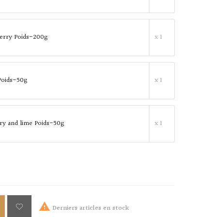
erry Poids-200g
x 1
Poids-50g
x 1
ry and lime Poids-50g
x 1

Derniers articles en stock