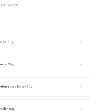
 être accepté.
 Poids-50g
x 1
 Poids-50g
x 1
lon slices Poids-50g
x 1
Poids-50g
x 1