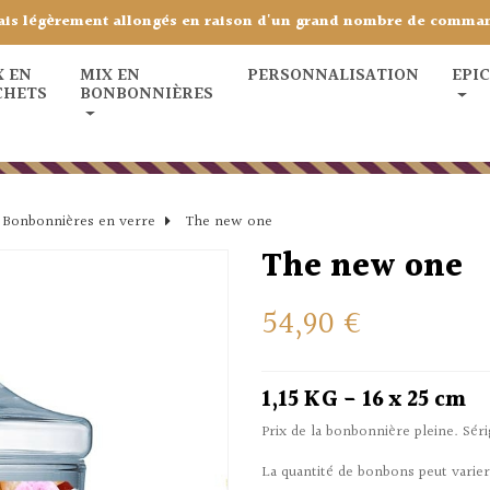
ais légèrement allongés en raison d'un grand nombre de comma
X EN
MIX EN
PERSONNALISATION
EPI
CHETS
BONBONNIÈRES
Bonbonnières en verre
The new one
The new one
54,90 €
1,15 KG - 16 x 25 cm
Prix de la bonbonnière pleine. Sér
La quantité de bonbons peut varie