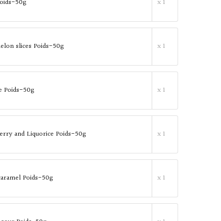
Poids-50g
x 1
lon slices Poids-50g
x 1
e Poids-50g
x 1
erry and Liquorice Poids-50g
x 1
caramel Poids-50g
x 1