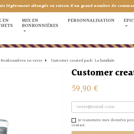
ais légèrement allongés en raison d'un grand nombre de comma
X EN
MIX EN
PERSONNALISATION
EPI
CHETS
BONBONNIÈRES
Bonbonnières en verre
Customer created pack: La familiale
Customer creat
59,90 €
Je transmets mes données perso
contact.