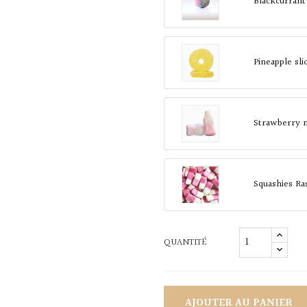
Blackcurrant
Pineapple sl
Strawberry 
Squashies Ra
QUANTITÉ
AJOUTER AU PANIER