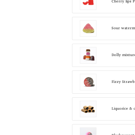
Cherry lips 
Sour waterme
Dolly mixtur
Fizzy Strawb
Liquorice & 