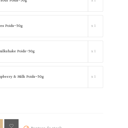
 sour Poids-50g
x 1
ices Poids-50g
x 1
milkshake Poids-50g
x 1
spberry & Milk Poids-50g
x 1