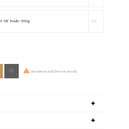
té UK Poids-500g
x 1

Derniers articles en stock