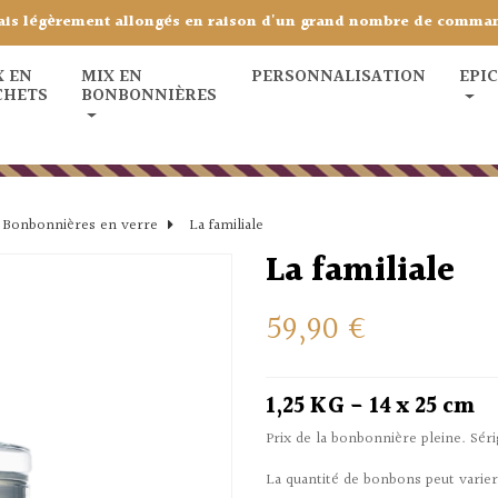
ais légèrement allongés en raison d'un grand nombre de comma
X EN
MIX EN
PERSONNALISATION
EPI
CHETS
BONBONNIÈRES
Bonbonnières en verre
La familiale
La familiale
59,90 €
1,25 KG - 14 x 25 cm
Prix de la bonbonnière pleine. Sé
La quantité de bonbons peut varie