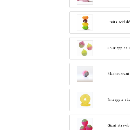
Fruits acidul
Sour apples 
Blackcurrant
Pineapple sl
Giant strawb