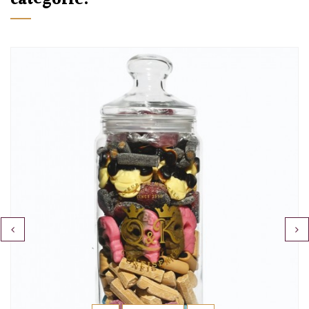
catégorie:
‹
›