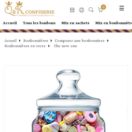
Basc
☰
0
la
navi
Accueil
Tous les bonbons
Mix en sachets
Mix en bonbonnièr
Accueil
Bonbonnières
Composer une bonbonniere
Bonbonnières en verre
The new one