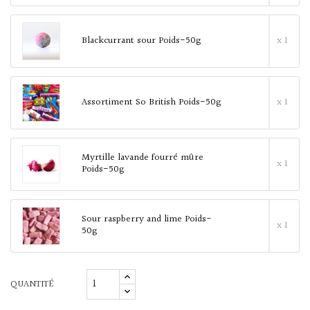
Blackcurrant sour Poids-50g
x 1
Assortiment So British Poids-50g
x 1
Myrtille lavande fourré mûre
x 1
Poids-50g
Sour raspberry and lime Poids-
x 1
50g
QUANTITÉ