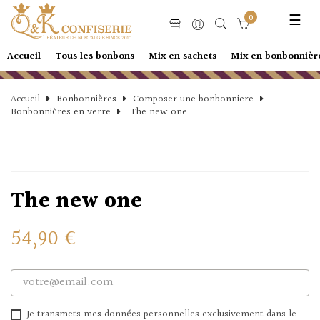
Basc
☰
0
la
navi
Accueil
Tous les bonbons
Mix en sachets
Mix en bonbonnièr
Accueil
Bonbonnières
Composer une bonbonniere
Bonbonnières en verre
The new one
The new one
54,90 €
Je transmets mes données personnelles exclusivement dans le