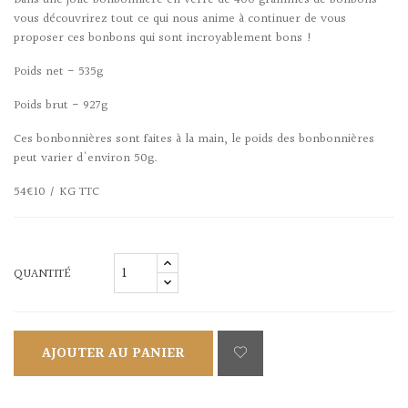
Dans une jolie bonbonnière en verre de 400 grammes de bonbons
vous découvrirez tout ce qui nous anime à continuer de vous
proposer ces bonbons qui sont incroyablement bons !
Poids net - 535g
Poids brut - 927g
Ces bonbonnières sont faites à la main, le poids des bonbonnières
peut varier d'environ 50g.
54€10 / KG TTC
QUANTITÉ
AJOUTER AU PANIER