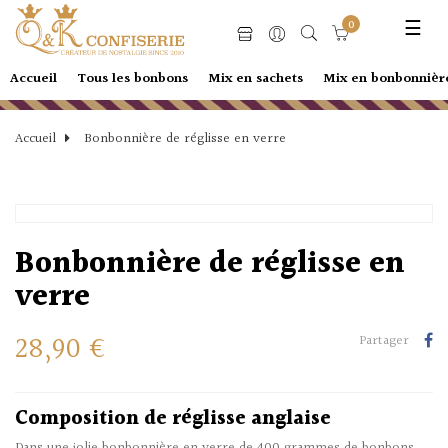
Basc
☰
0
la
navi
Accueil
Tous les bonbons
Mix en sachets
Mix en bonbonnièr
Accueil
Bonbonnière de réglisse en verre
Bonbonnière de réglisse en
verre
28,90 €
Partager
Composition de réglisse anglaise