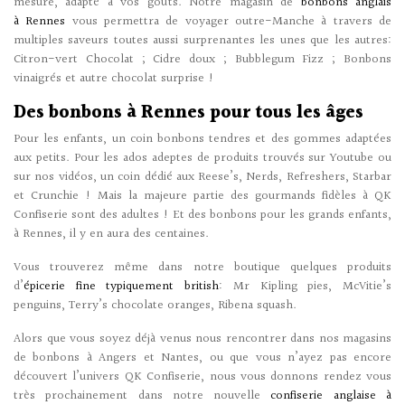
mesure, adapté à vos goûts. Notre magasin de
bonbons anglais
à Rennes
vous permettra de voyager outre-­Manche à travers de
multiples saveurs toutes aussi surprenantes les unes que les autres:
Citron-­vert Chocolat ; Cidre doux ; Bubblegum Fizz ; Bonbons
vinaigrés et autre chocolat surprise !
Des
bonbons à Rennes
pour tous les âges
Pour les enfants, un coin bonbons tendres et des gommes adaptées
aux petits. Pour les ados adeptes de produits trouvés sur Youtube ou
sur nos vidéos, un coin dédié aux Reese’s, Nerds, Refreshers, Starbar
et Crunchie ! Mais la majeure partie des gourmands fidèles à QK
Confiserie sont des adultes ! Et des bonbons pour les grands enfants,
à Rennes, il y en aura des centaines.
Vous trouverez même dans notre boutique quelques produits
d’
épicerie fine typiquement british
: Mr Kipling pies, McVitie’s
penguins, Terry’s chocolate oranges, Ribena squash.
Alors que vous soyez déjà venus nous rencontrer dans nos magasins
de bonbons à Angers et Nantes, ou que vous n’ayez pas encore
découvert l’univers QK Confiserie, nous vous donnons rendez vous
très prochainement dans notre nouvelle
confiserie anglaise à