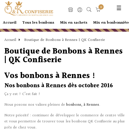
Basc
☰
0
la
navi
Accueil
Tous les bonbons
Mix en sachets
Mix en bonbonnièr
Accueil
Boutique de Bonbons à Rennes | QK Confiserie
Boutique de Bonbons à Rennes
| QK Confiserie
Vos
bonbons à Rennes
!
Nos
bonbons à Rennes
dès octobre 2016
Ça y est ! C’est fait !
Nous posons nos valises pleines de
bonbons, à Rennes
.
Notre priorité : continuer de développer le commerce de centre ­ville
et vous permettre de trouver tous les bonbons QK Confiserie au plus
près de chez vous.