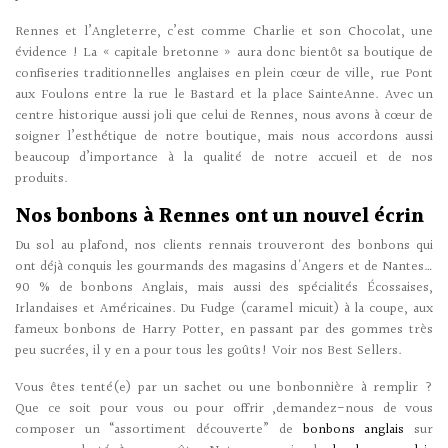
Rennes et l’Angleterre, c’est comme Charlie et son Chocolat, une
évidence ! La « capitale bretonne » aura donc bientôt sa boutique de
confiseries traditionnelles anglaises en plein cœur de ville, rue Pont
aux Foulons entre la rue le Bastard et la place Sainte­Anne. Avec un
centre historique aussi joli que celui de Rennes, nous avons à cœur de
soigner l’esthétique de notre boutique, mais nous accordons aussi
beaucoup d’importance à la qualité de notre accueil et de nos
produits.
Nos
bonbons à Rennes
ont un nouvel écrin
Du sol au plafond, nos clients rennais trouveront des bonbons qui
ont déjà conquis les gourmands des magasins d'Angers et de Nantes…
90 % de bonbons Anglais, mais aussi des spécialités Écossaises,
Irlandaises et Américaines. Du Fudge (caramel mi­cuit) à la coupe, aux
fameux bonbons de Harry Potter, en passant par des gommes très
peu sucrées, il y en a pour tous les goûts! Voir nos Best ­Sellers.
Vous êtes tenté(e) par un sachet ou une bonbonnière à remplir ?
Que ce soit pour vous ou pour offrir ,demandez-­nous de vous
composer un “assortiment découverte” de
bonbons anglais
sur