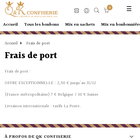
Basc
☰
0
la
navi
Accueil
Tous les bonbons
Mix en sachets
Mix en bonbonnièr
Accueil
Frais de port
Frais de port
Frais de port :
OFFRE EXCEPTIONNELLE : 2,50 € jusqu'au 31/12
(France métropolitaine) 7 € Belgique / 10 € Suisse
Livraison internationale : tarifs La Poste.

À PROPOS DE QK CONFISERIE