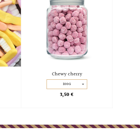
Chewy cherry
Wa
100G
3,50 €