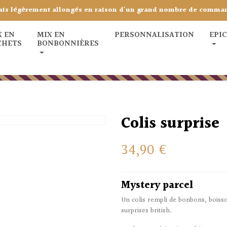
ais légèrement allongés en raison d'un grand nombre de comma
X EN
MIX EN
PERSONNALISATION
EPI
CHETS
BONBONNIÈRES
Colis surprise
34,90 €
Mystery parcel
Un colis rempli de bonbons, boisso
surprises british.