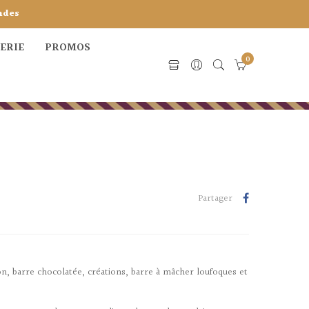
ndes
CERIE
PROMOS
0
Partager
n, barre chocolatée, créations, barre à mâcher loufoques et