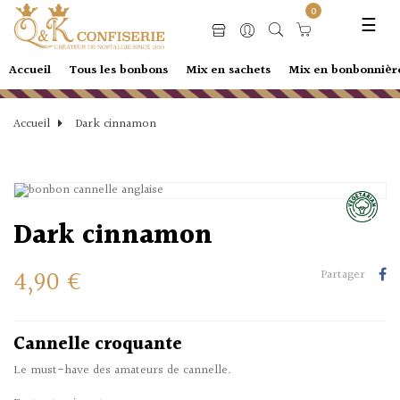
Basc
☰
0
la
navi
Accueil
Tous les bonbons
Mix en sachets
Mix en bonbonnièr
Accueil
Dark cinnamon
Dark cinnamon
4,90 €
Partager
Cannelle croquante
Le must-have des amateurs de cannelle.