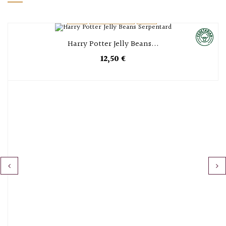
P
Harry Potter Jelly Beans...
12,50 €
‹
›