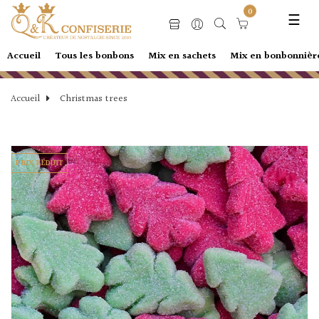
Basc
☰
0
la
navi
Accueil
Tous les bonbons
Mix en sachets
Mix en bonbonnièr
Accueil
Christmas trees
PRIX RÉDUIT