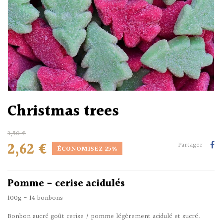
Christmas trees
3,50 €
2,62 €
Partager
ÉCONOMISEZ 25%
Pomme - cerise acidulés
100g - 14 bonbons
Bonbon sucré goût cerise / pomme légèrement acidulé et sucré.