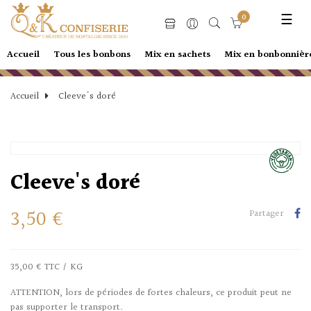
Basc
☰
0
la
navi
Accueil
Tous les bonbons
Mix en sachets
Mix en bonbonnièr
Accueil
Cleeve's doré
Cleeve's doré
3,50 €
Partager
35,00 € TTC / KG
ATTENTION, lors de périodes de fortes chaleurs, ce produit peut ne
pas supporter le transport.