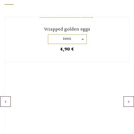
Wrapped golden eggs
100G
4,90 €
‹
›