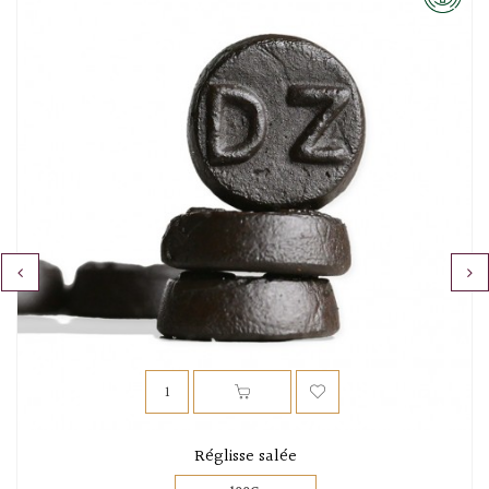
‹
›
Réglisse salée