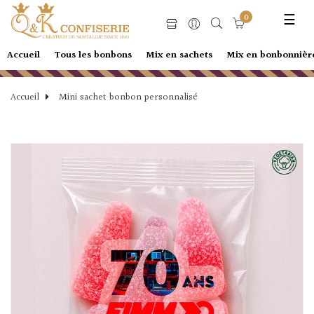
0
Basc
☰
la
navi
Accueil
Tous les bonbons
Mix en sachets
Mix en bonbonnièr
Accueil
Mini sachet bonbon personnalisé