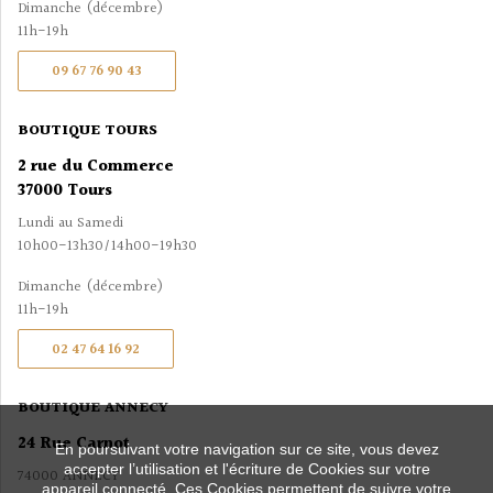
Dimanche (décembre)
11h-19h
09 67 76 90 43
BOUTIQUE TOURS
2 rue du Commerce
37000 Tours
Lundi au Samedi
10h00-13h30/14h00-19h30
Dimanche (décembre)
11h-19h
02 47 64 16 92
BOUTIQUE ANNECY
24 Rue Carnot
En poursuivant votre navigation sur ce site, vous devez
accepter l’utilisation et l'écriture de Cookies sur votre
74000 ANNECY
appareil connecté. Ces Cookies permettent de suivre votre