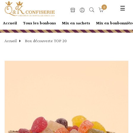
Basc
☰
0
la
navi
Accueil
Tous les bonbons
Mix en sachets
Mix en bonbonnièr
Accueil
Box découverte TOP 20