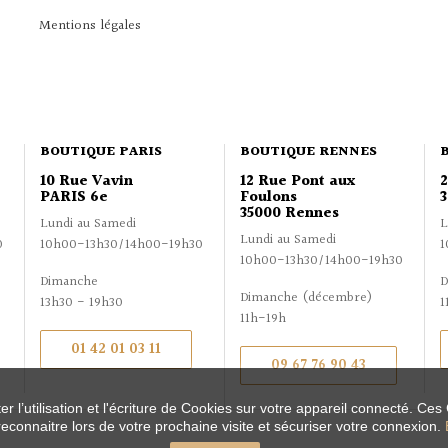
Mentions légales
BOUTIQUE PARIS
BOUTIQUE RENNES
10 Rue Vavin
12 Rue Pont aux
PARIS 6e
Foulons
3
35000 Rennes
Lundi au Samedi
L
Lundi au Samedi
0
10h00-13h30/14h00-19h30
1
10h00-13h30/14h00-19h30
Dimanche
D
Dimanche (décembre)
13h30 - 19h30
1
11h-19h
01 42 01 03 11
09 67 76 90 43
r l’utilisation et l'écriture de Cookies sur votre appareil connecté. Ces
reconnaitre lors de votre prochaine visite et sécuriser votre connexion.