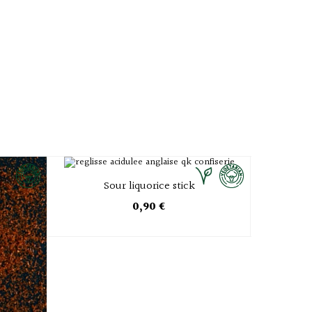
Sour liquorice stick
Suce
0,90 €