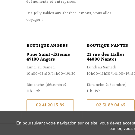
évènements et entreprises.
Des Jelly Babies aux sherbet lemons, vous allez
voyager !
BOUTIQUE ANGERS
BOUTIQUE NANTES
9 rue Saint-Étienne
22 rue des Halles
49100 Angers
44000 Nantes
Lundi au Samedi
Lundi au Samedi
10h00-13h30/14h00-19h30
10h00-13h30/14h00-19h3
Dimanche (décembre)
Dimanche (décembre)
11h-19h
11h-19h
02 41 20 15 89
02 51 89 04 65
En poursuivant votre navigation sur ce site, vous devez accepte
panier, vous 