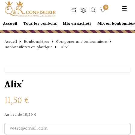
Basc
☰
0
la
navi
Accueil
Tous les bonbons
Mix en sachets
Mix en bonbonnièr
Accueil
Bonbonnières
Composer une bonbonniere
Bonbonnières en plastique
Alix'
Alix'
11,50 €
Au lieu de 18,20 €