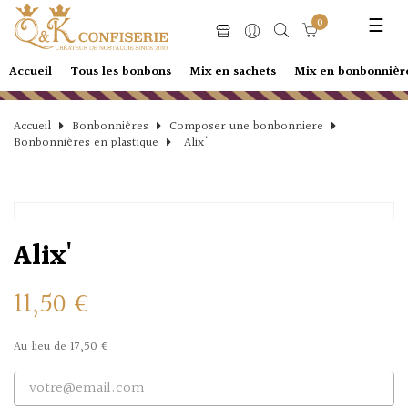
Basc
☰
0
la
navi
Accueil
Tous les bonbons
Mix en sachets
Mix en bonbonnièr
Accueil
Bonbonnières
Composer une bonbonniere
Bonbonnières en plastique
Alix'
Alix'
11,50 €
Au lieu de 17,50 €