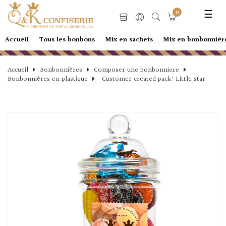
Basc
☰
0
la
navi
Accueil
Tous les bonbons
Mix en sachets
Mix en bonbonnièr
Accueil
Bonbonnières
Composer une bonbonniere
Bonbonnières en plastique
Customer created pack: Little star