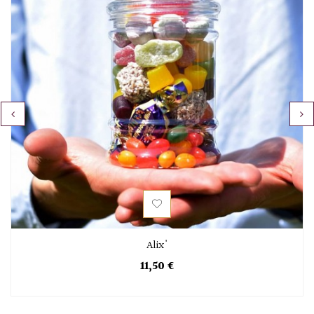
‹
›
Alix'
11,50 €