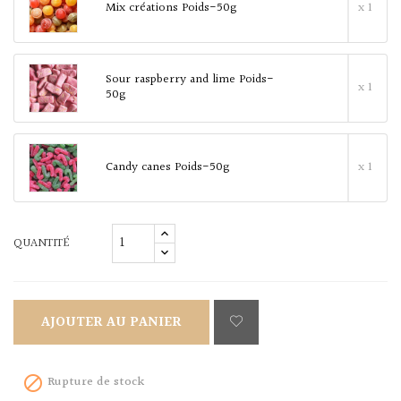
Mix créations Poids-50g
x 1
Sour raspberry and lime Poids-
x 1
50g
Candy canes Poids-50g
x 1
QUANTITÉ
AJOUTER AU PANIER
Rupture de stock
