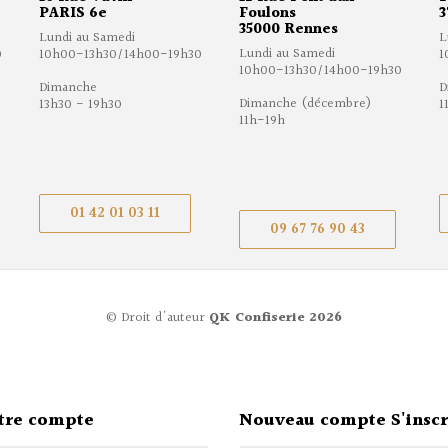
PARIS 6e
Foulons
3
35000 Rennes
Lundi au Samedi
L
Lundi au Samedi
0
10h00-13h30/14h00-19h30
1
10h00-13h30/14h00-19h30
Dimanche
D
Dimanche (décembre)
13h30 - 19h30
1
11h-19h
01 42 01 03 11
09 67 76 90 43
© Droit d'auteur
QK Confiserie 2026
tre compte
Nouveau compte S'inscr