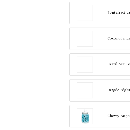
Pontefract c
Coconut mu
Brazil Nut T
Dragée régli
Chewy raspb