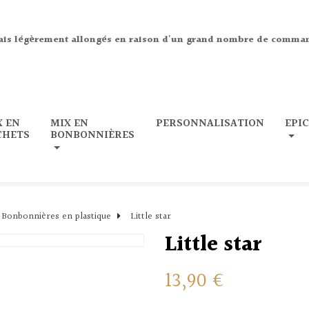
ais légèrement allongés en raison d'un grand nombre de comma
X EN
MIX EN
PERSONNALISATION
EPI
CHETS
BONBONNIÈRES
Bonbonnières en plastique
Little star
Little star
13,90 €