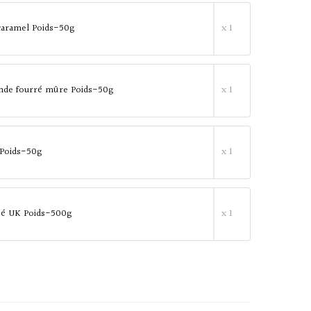
caramel Poids-50g
x 1
ande fourré mûre Poids-50g
x 1
 Poids-50g
x 1
té UK Poids-500g
x 1