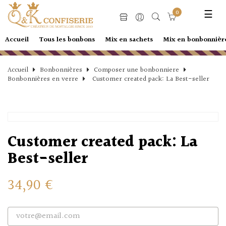
Basc
☰
0
la
navi
Accueil
Tous les bonbons
Mix en sachets
Mix en bonbonnièr
Accueil
Bonbonnières
Composer une bonbonniere
Bonbonnières en verre
Customer created pack: La Best-seller
Customer created pack: La
Best-seller
34,90 €