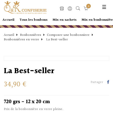
Basc
☰
0
la
navi
Accueil
Tous les bonbons
Mix en sachets
Mix en bonbonnièr
Accueil
Bonbonnières
Composer une bonbonniere
Bonbonnières en verre
La Best-seller
La Best-seller
34,90 €
Partager
720 grs - 12 x 20 cm
Prix de la bonbonnière en verre pleine.