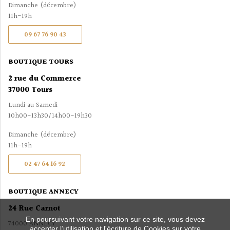
Dimanche (décembre)
11h-19h
09 67 76 90 43
BOUTIQUE TOURS
2 rue du Commerce
37000 Tours
Lundi au Samedi
10h00-13h30/14h00-19h30
Dimanche (décembre)
11h-19h
02 47 64 16 92
BOUTIQUE ANNECY
24 Rue Carnot
En poursuivant votre navigation sur ce site, vous devez
74000 ANNECY
accepter l’utilisation et l'écriture de Cookies sur votre