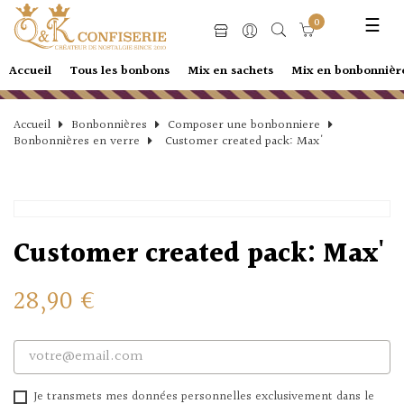
Basc
☰
0
la
navi
Accueil
Tous les bonbons
Mix en sachets
Mix en bonbonnièr
Accueil
Bonbonnières
Composer une bonbonniere
Bonbonnières en verre
Customer created pack: Max'
Customer created pack: Max'
28,90 €
Je transmets mes données personnelles exclusivement dans le