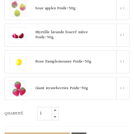
Sour apples Poids-50g
x 1
Myrtille lavande fourré mûre
x 1
Poids-50g
Rose Pamplemousse Poids-50g
x 1
Giant strawberries Poids-50g
x 1
QUANTITÉ