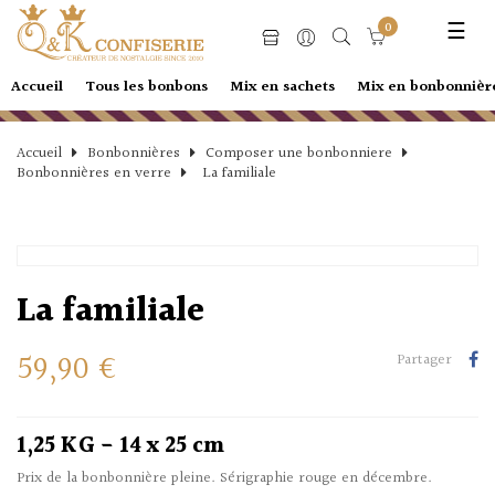
Basc
☰
0
la
navi
Accueil
Tous les bonbons
Mix en sachets
Mix en bonbonnièr
Accueil
Bonbonnières
Composer une bonbonniere
Bonbonnières en verre
La familiale
La familiale
59,90 €
Partager
1,25 KG - 14 x 25 cm
Prix de la bonbonnière pleine. Sérigraphie rouge en décembre.