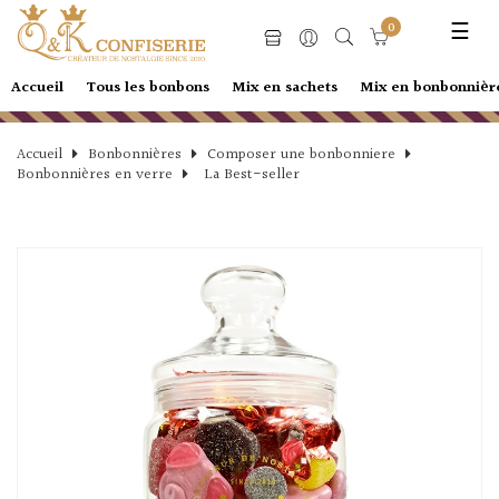
Basc
☰
0
la
navi
Accueil
Tous les bonbons
Mix en sachets
Mix en bonbonnièr
Accueil
Bonbonnières
Composer une bonbonniere
Bonbonnières en verre
La Best-seller