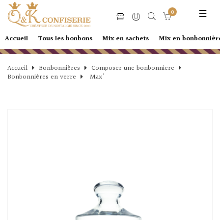
Basc
☰
0
la
navi
Accueil
Tous les bonbons
Mix en sachets
Mix en bonbonnièr
Accueil
Bonbonnières
Composer une bonbonniere
Bonbonnières en verre
Max'