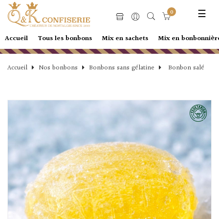
0
Basc
☰
la
navi
Accueil
Tous les bonbons
Mix en sachets
Mix en bonbonnièr
Accueil
Nos bonbons
Bonbons sans gélatine
Bonbon salé