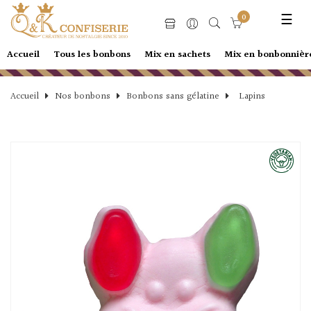
Basc
☰
0
la
navi
Accueil
Tous les bonbons
Mix en sachets
Mix en bonbonnièr
Accueil
Nos bonbons
Bonbons sans gélatine
Lapins