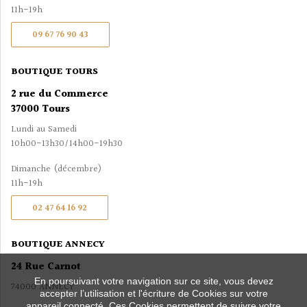
11h-19h
09 67 76 90 43
BOUTIQUE TOURS
2 rue du Commerce
37000 Tours
Lundi au Samedi
10h00-13h30/14h00-19h30
Dimanche (décembre)
11h-19h
02 47 64 16 92
BOUTIQUE ANNECY
24 Rue Carnot
En poursuivant votre navigation sur ce site, vous devez
74000 ANNECY
accepter l’utilisation et l'écriture de Cookies sur votre
appareil connecté. Ces Cookies permettent de suivre votre