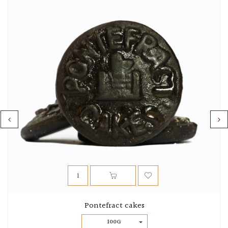
‹
›
Pontefract cakes
100G