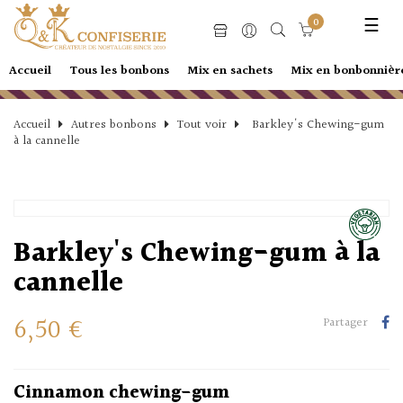
Basc
☰
0
la
navi
Accueil
Tous les bonbons
Mix en sachets
Mix en bonbonnièr
Accueil
Autres bonbons
Tout voir
Barkley's Chewing-gum
à la cannelle
Barkley's Chewing-gum à la
cannelle
6,50 €
Partager
Cinnamon chewing-gum