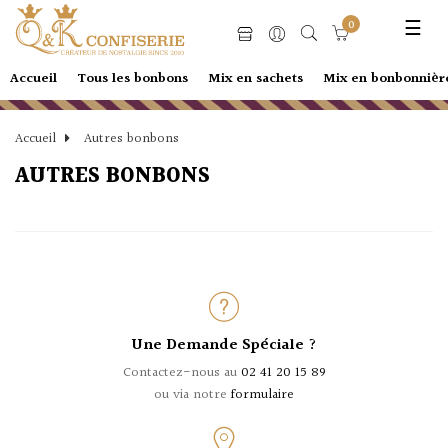
Basc
☰
0
la
navi
Accueil
Tous les bonbons
Mix en sachets
Mix en bonbonnièr
Accueil
Autres bonbons
AUTRES BONBONS
Une Demande Spéciale ?
Contactez-nous au
02 41 20 15 89
ou via notre
formulaire