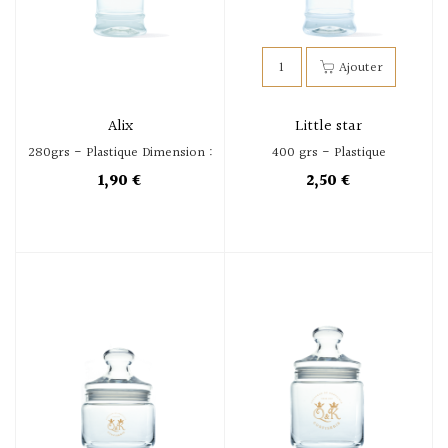
Alix
Little star
280grs - Plastique Dimension :
400 grs - Plastique
12 cm...
1,90 €
2,50 €