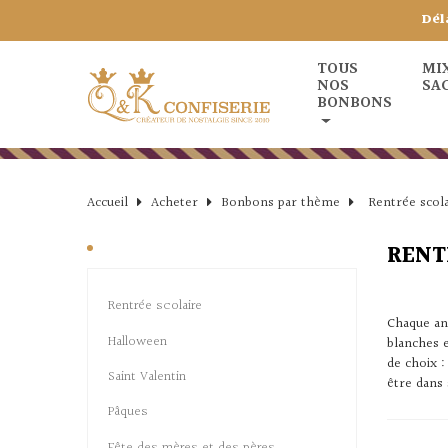
Dél
TOUS
MI
NOS
SA
BONBONS
Accueil
Acheter
Bonbons par thème
Rentrée scola
RENT
Rentrée scolaire
Chaque an
Halloween
blanches e
de choix 
Saint Valentin
être dans 
Pâques
Fête des mères et des pères