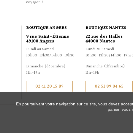
voyager !
BOUTIQUE ANGERS
BOUTIQUE NANTES
9 rue Saint-Étienne
22 rue des Halles
49100 Angers
44000 Nantes
Lundi au Samedi
Lundi au Samedi
10h00-13h30/14h00-19h30
10h00-13h30/14h00-19h3
Dimanche (décembre)
Dimanche (décembre)
11h-19h
11h-19h
02 41 20 15 89
02 51 89 04 65
En poursuivant votre navigation sur ce site, vous devez accepte
panier, vous 