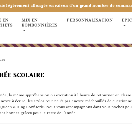
ais légèrement allongés en raison d'un grand nombre de comma
X EN
MIX EN
PERSONNALISATION
EPI
CHETS
BONBONNIÈRES
ire
RÉE SCOLAIRE
née, la même appréhension ou excitation à l’heure de retourner en classe… 
ncore à écrire, les stylos tout neufs pas encore mâchouillés de questionne
: Queen & King Confiserie. Nous vous accompagnons dans vous poches pour t
ses bonnes grâces pour le reste de l’année.