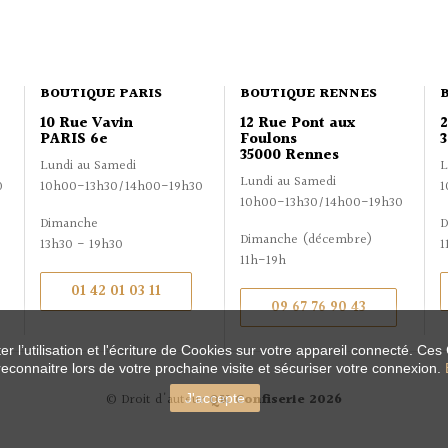
BOUTIQUE PARIS
BOUTIQUE RENNES
10 Rue Vavin
12 Rue Pont aux
PARIS 6e
Foulons
3
35000 Rennes
Lundi au Samedi
L
Lundi au Samedi
0
10h00-13h30/14h00-19h30
1
10h00-13h30/14h00-19h30
Dimanche
D
Dimanche (décembre)
13h30 - 19h30
1
11h-19h
01 42 01 03 11
09 67 76 90 43
r l’utilisation et l'écriture de Cookies sur votre appareil connecté. Ces
reconnaitre lors de votre prochaine visite et sécuriser votre connexion.
© Droit d'auteur
QK Confiserie 2026
J'accepte