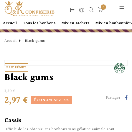
Basc
☰
0
la
navi
Accueil
Tous les bonbons
Mix en sachets
Mix en bonbonnièr
Accueil
Black gums
PRIX RÉDUIT
Black gums
3,50 €
2,97 €
Partager
ÉCONOMISEZ 15%
Cassis
Difficile de les obtenir, ces bonbons sans gélatine animale sont