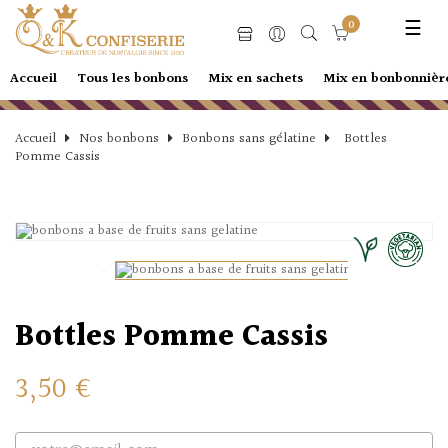
Basc
☰
0
la
navi
Accueil
Tous les bonbons
Mix en sachets
Mix en bonbonnièr
Accueil
Nos bonbons
Bonbons sans gélatine
Bottles
Pomme Cassis
Bottles Pomme Cassis
3,50 €