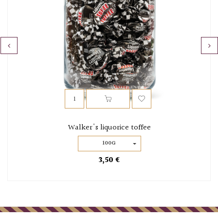
‹
›
Walker's liquorice toffee
100G
3,50 €