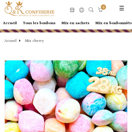
Basc
☰
0
la
navi
Accueil
Tous les bonbons
Mix en sachets
Mix en bonbonnièr
Accueil
Mix chewy