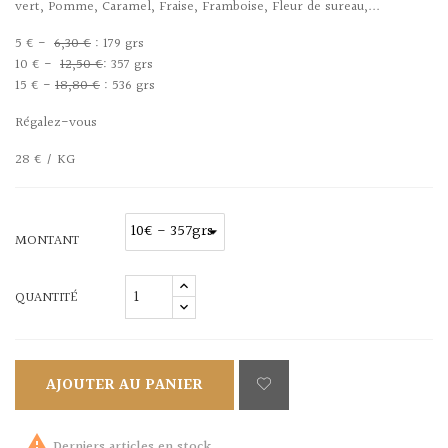
vert, Pomme, Caramel, Fraise, Framboise, Fleur de sureau,...
5 € -
6,30 €
: 179 grs
10 € -
12,50 €
: 357 grs
15 € -
18,80 €
: 536 grs
Régalez-vous
28 € / KG
MONTANT
QUANTITÉ
AJOUTER AU PANIER

Derniers articles en stock