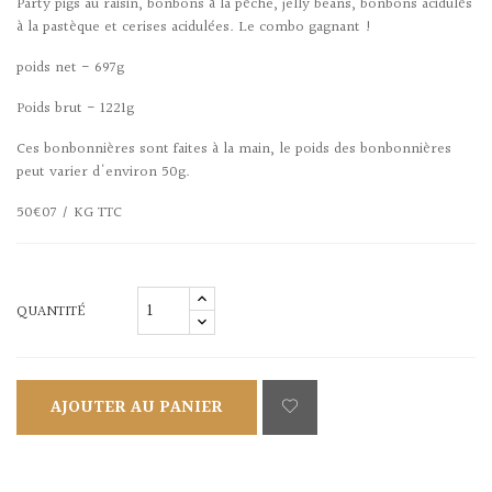
Party pigs au raisin, bonbons à la pêche, jelly beans, bonbons acidulés
à la pastèque et cerises acidulées. Le combo gagnant !
poids net - 697g
Poids brut - 1221g
Ces bonbonnières sont faites à la main, le poids des bonbonnières
peut varier d'environ 50g.
50€07 / KG TTC
QUANTITÉ
AJOUTER AU PANIER