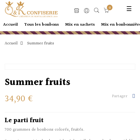
0
Basc
☰
la
navi
Accueil
Tous les bonbons
Mix en sachets
Mix en bonbonnièr
Accueil
Summer fruits
Summer fruits
34,90 €
Partager
Le parti fruit
700 grammes de bonbons colorés, fruités.