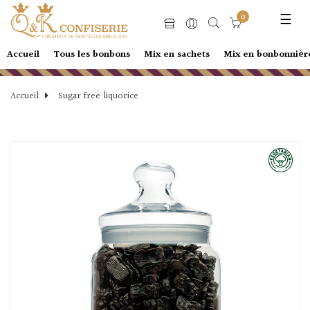
Basc
☰
0
la
navi
Accueil
Tous les bonbons
Mix en sachets
Mix en bonbonnièr
Accueil
Sugar free liquorice