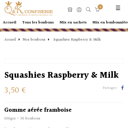
Basc
☰
0
la
navi
Accueil
Tous les bonbons
Mix en sachets
Mix en bonbonnièr
Accueil
Nos bonbons
Squashies Raspberry & Milk
Squashies Raspberry & Milk
3,50 €
Partager
Gomme aérée framboise
100grs - 30 bonbons