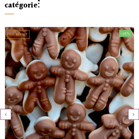
catégorie:
-25%
PRIX RÉDUIT
‹
›