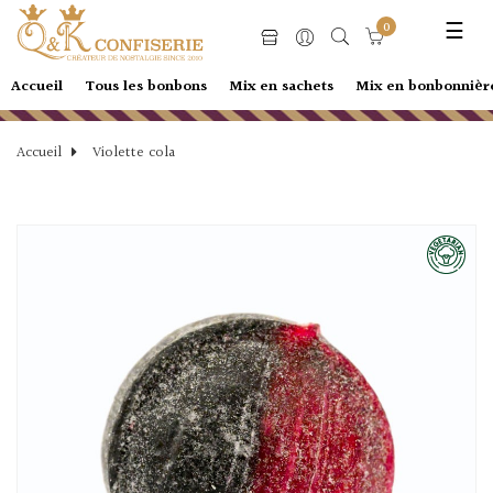
0
Basc
☰
la
navi
Accueil
Tous les bonbons
Mix en sachets
Mix en bonbonnièr
Accueil
Violette cola