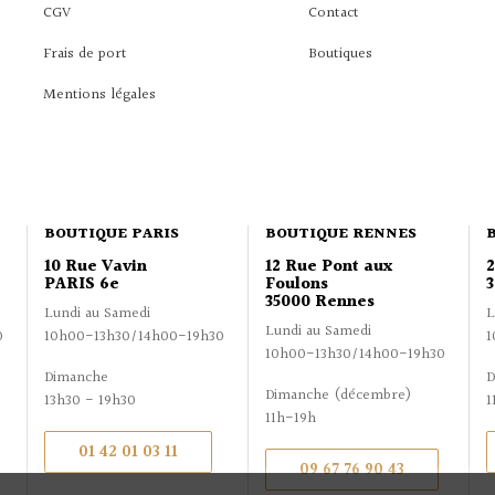
CGV
Contact
Frais de port
Boutiques
Mentions légales
BOUTIQUE PARIS
BOUTIQUE RENNES
10 Rue Vavin
12 Rue Pont aux
PARIS 6e
Foulons
3
35000 Rennes
Lundi au Samedi
L
Lundi au Samedi
0
10h00-13h30/14h00-19h30
1
10h00-13h30/14h00-19h30
Dimanche
D
Dimanche (décembre)
13h30 - 19h30
1
11h-19h
01 42 01 03 11
09 67 76 90 43