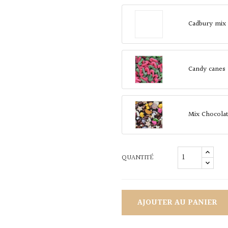
Cadbury mix
Candy canes
Mix Chocola
QUANTITÉ
AJOUTER AU PANIER