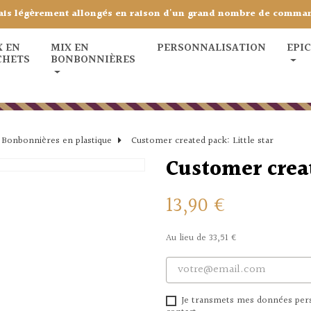
ais légèrement allongés en raison d'un grand nombre de comma
X EN
MIX EN
PERSONNALISATION
EPI
CHETS
BONBONNIÈRES
Bonbonnières en plastique
Customer created pack: Little star
Customer creat
13,90 €
Au lieu de 33,51 €
Je transmets mes données perso