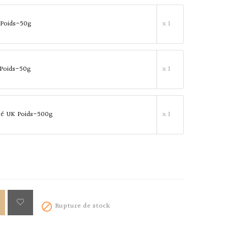
 Poids-50g
x 1
 Poids-50g
x 1
té UK Poids-500g
x 1
Rupture de stock
