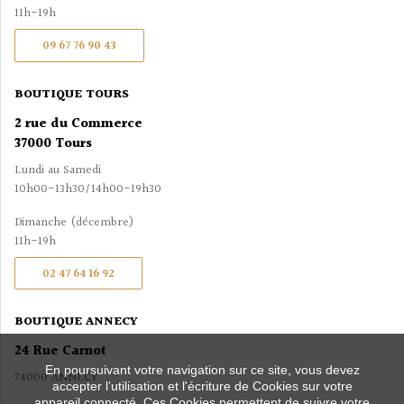
11h-19h
09 67 76 90 43
BOUTIQUE TOURS
2 rue du Commerce
37000 Tours
Lundi au Samedi
10h00-13h30/14h00-19h30
Dimanche (décembre)
11h-19h
02 47 64 16 92
BOUTIQUE ANNECY
24 Rue Carnot
En poursuivant votre navigation sur ce site, vous devez
74000 ANNECY
accepter l’utilisation et l'écriture de Cookies sur votre
appareil connecté. Ces Cookies permettent de suivre votre