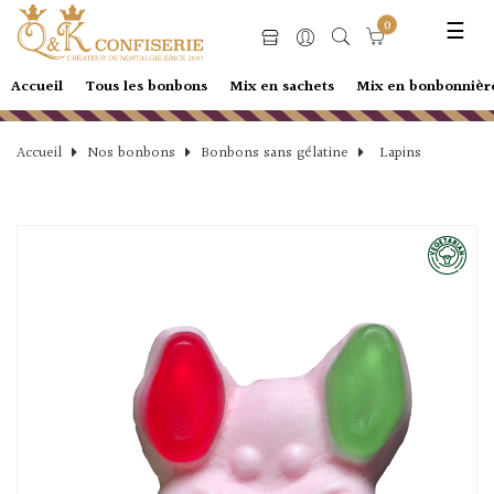
Basc
☰
0
la
navi
Accueil
Tous les bonbons
Mix en sachets
Mix en bonbonnièr
Accueil
Nos bonbons
Bonbons sans gélatine
Lapins