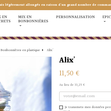
ais légèrement allongés en raison d'un grand nombre de comma
X EN
MIX EN
PERSONNALISATION
EPI
CHETS
BONBONNIÈRES
Bonbonnières en plastique
Alix'
Alix'
11,50 €
Au lieu de 33,25 €
Je transmets mes données perso