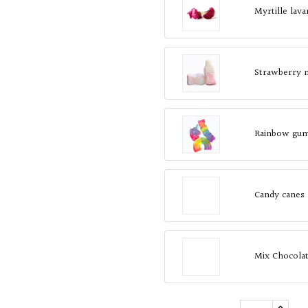
Myrtille lav
Strawberry 
Rainbow gum
Candy canes
Mix Chocola