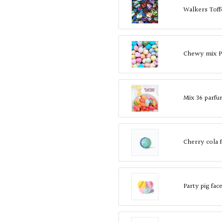
Walkers Toff
Chewy mix P
Mix 36 parf
Cherry cola 
Party pig fa