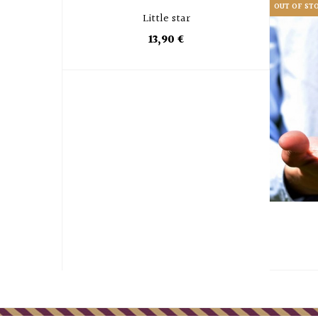
OUT OF ST
Little star
13,90 €