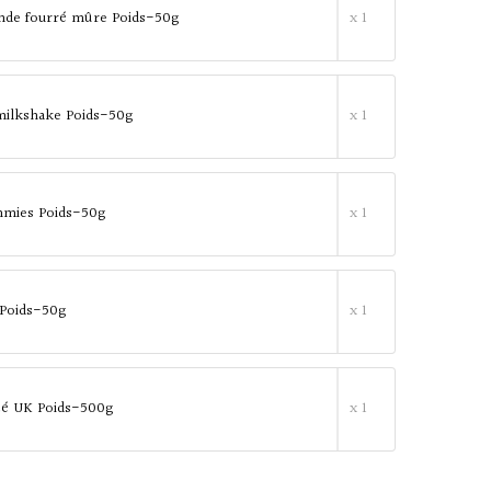
ande fourré mûre Poids-50g
x 1
milkshake Poids-50g
x 1
mies Poids-50g
x 1
 Poids-50g
x 1
té UK Poids-500g
x 1