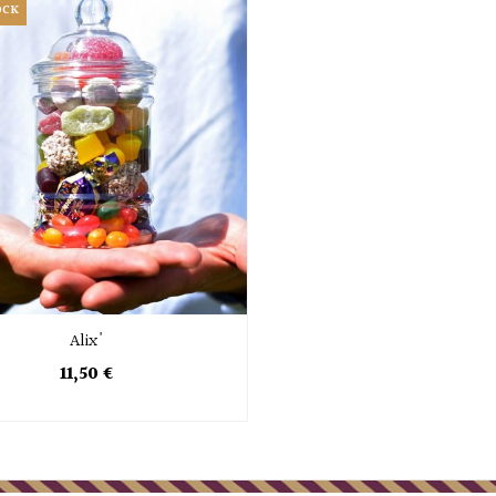
OCK
Alix'
11,50 €