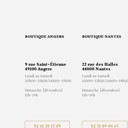
BOUTIQUE ANGERS
BOUTIQUE NANTES
9 rue Saint-Étienne
22 rue des Halles
49100 Angers
44000 Nantes
Lundi au Samedi
Lundi au Samedi
10h00-13h30/14h00-19h30
10h00-13h30/14h00-19h3
Dimanche (décembre)
Dimanche (décembre)
11h-19h
11h-19h
02 41 20 15 89
02 51 89 04 65