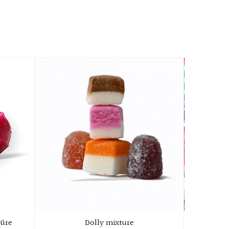
mûre
Dolly mixture
As