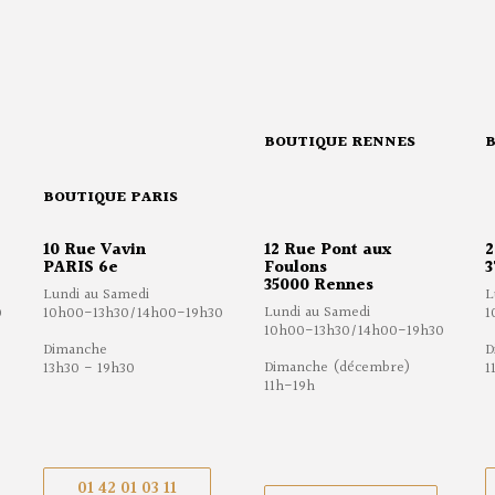
BOUTIQUE RENNES
BOUTIQUE PARIS
10 Rue Vavin
12 Rue Pont aux
2
PARIS 6e
Foulons
3
35000 Rennes
Lundi au Samedi
L
Lundi au Samedi
0
10h00-13h30/14h00-19h30
1
10h00-13h30/14h00-19h30
Dimanche
D
Dimanche (décembre)
13h30 - 19h30
1
11h-19h
01 42 01 03 11