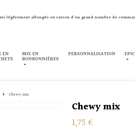
ais légèrement allongés en raison d'un grand nombre de comma
X EN
MIX EN
PERSONNALISATION
EPI
CHETS
BONBONNIÈRES
e
Chewy mix
Chewy mix
1,75 €