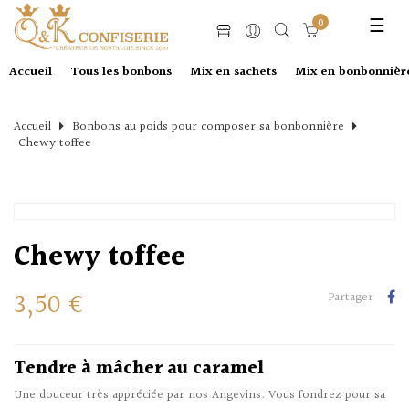
Basc
0
☰
la
navi
Accueil
Tous les bonbons
Mix en sachets
Mix en bonbonnièr
Accueil
Bonbons au poids pour composer sa bonbonnière
Chewy toffee
Chewy toffee
3,50 €
Partager
Tendre à mâcher au caramel
Une douceur très appréciée par nos Angevins. Vous fondrez pour sa