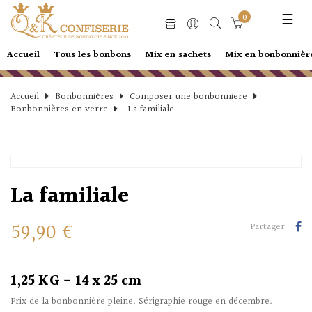
Basc
☰
0
la
navi
Accueil
Tous les bonbons
Mix en sachets
Mix en bonbonnièr
Accueil
Bonbonnières
Composer une bonbonniere
Bonbonnières en verre
La familiale
La familiale
59,90 €
Partager
1,25 KG - 14 x 25 cm
Prix de la bonbonnière pleine. Sérigraphie rouge en décembre.