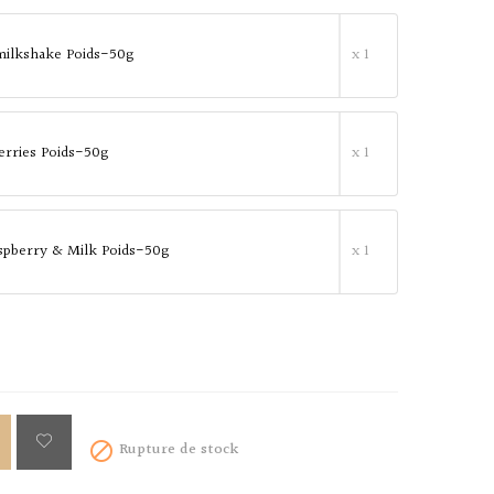
milkshake Poids-50g
x 1
erries Poids-50g
x 1
spberry & Milk Poids-50g
x 1
Rupture de stock
