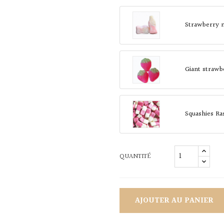
Strawberry 
Giant strawb
Squashies Ra
QUANTITÉ
AJOUTER AU PANIER