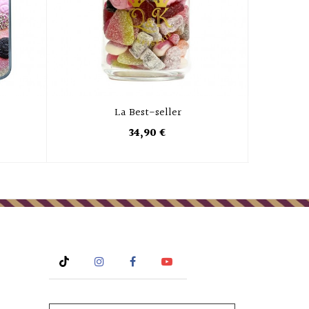
La Best-seller
L
34,90 €
Rss
Instagram
Facebook
YouTube