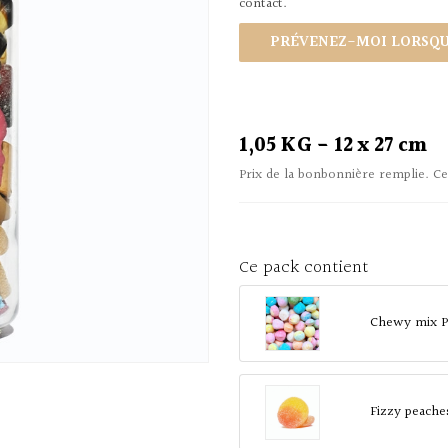
contact.
PRÉVENEZ-MOI LORSQUE
1,05 KG - 12 x 27 cm
Prix de la bonbonnière remplie. Ce
Ce pack contient
Chewy mix P
Fizzy peache