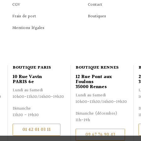
CGV
Contact
Frais de port
Boutiques
Mentions légales
BOUTIQUE PARIS
BOUTIQUE RENNES
10 Rue Vavin
12 Rue Pont aux
PARIS 6e
Foulons
3
35000 Rennes
Lundi au Samedi
L
Lundi au Samedi
0
10h00-13h30/14h00-19h30
1
10h00-13h30/14h00-19h30
Dimanche
D
Dimanche (décembre)
13h30 - 19h30
1
11h-19h
01 42 01 03 11
09 67 76 90 43