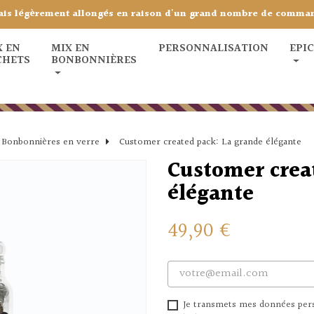
ais légèrement allongés en raison d'un grand nombre de comma
X EN
MIX EN
PERSONNALISATION
EPI
CHETS
BONBONNIÈRES
Bonbonnières en verre
Customer created pack: La grande élégante
Customer crea
élégante
49,90 €
Je transmets mes données perso